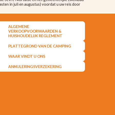
ten in juli en augustus) voordat u uw reis door
ALGEMENE
VERKOOPVOORWAARDEN &
HUISHOUDELIJK REGLEMENT
PLATTEGROND VAN DE CAMPING
WAAR VINDT U ONS
ANNULERINGSVERZEKERING