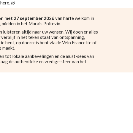
here. 🌿
 en met 27 september 2026
van harte welkom in
r, midden in het Marais Poitevin.
n luisteren altijd naar uw wensen. Wij doen er alles
verblijf in het teken staat van ontspanning,
tie bent, op doorreis bent via de Vélo Francette of
e maakt.
n tot lokale aanbevelingen en de must-sees van
raag de authentieke en vredige sfeer van het