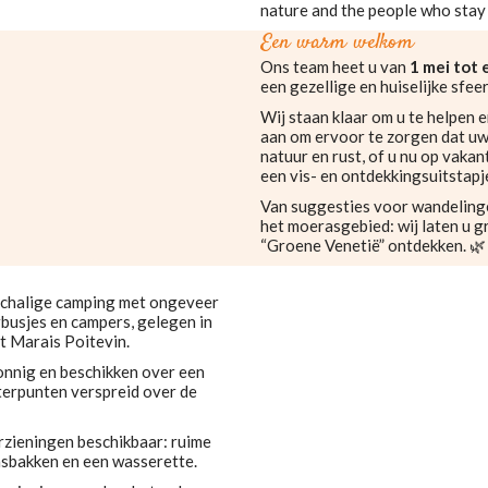
nature and the people who stay 
Een warm welkom
Ons team heet u van
1 mei tot
een gezellige en huiselijke sfee
Wij staan klaar om u te helpen e
aan om ervoor te zorgen dat uw 
natuur en rust, of u nu op vakan
een vis- en ontdekkingsuitstapj
Van suggesties voor wandelinge
het moerasgebied: wij laten u g
“Groene Venetië” ontdekken. 🌿
schalige camping met ongeveer
busjes en campers, gelegen in
t Marais Poitevin.
onnig en beschikken over een
terpunten verspreid over de
rzieningen beschikbaar: ruime
asbakken en een wasserette.