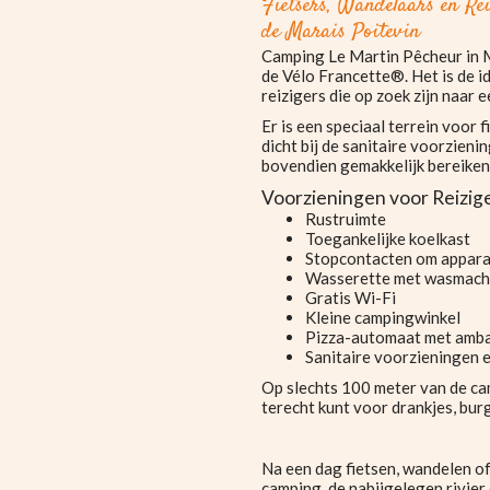
Fietsers, Wandelaars en Re
de Marais Poitevin
Camping Le Martin Pêcheur in Ma
de Vélo Francette®. Het is de i
reizigers die op zoek zijn naar 
Er is een speciaal terrein voor 
dicht bij de sanitaire voorzien
bovendien gemakkelijk bereiken
Voorzieningen voor Reizig
Rustruimte
Toegankelijke koelkast
Stopcontacten om appara
Wasserette met wasmachi
Gratis Wi-Fi
Kleine campingwinkel
Pizza-automaat met ambac
Sanitaire voorzieningen e
Op slechts 100 meter van de ca
terecht kunt voor drankjes, bu
Na een dag fietsen, wandelen of
camping, de nabijgelegen rivie