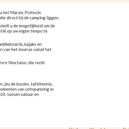
u het Marais Poitevin
ie direct bij de camping liggen.
biedt u de mogelijkheid om de
tië op uw eigen tempo te
addleboards, kajaks en
n van het moeras vanaf het
èvre Niortaise, die recht
 jeu de boules, tafeltennis,
momenten van ontspanning in
ucht, tussen natuur en