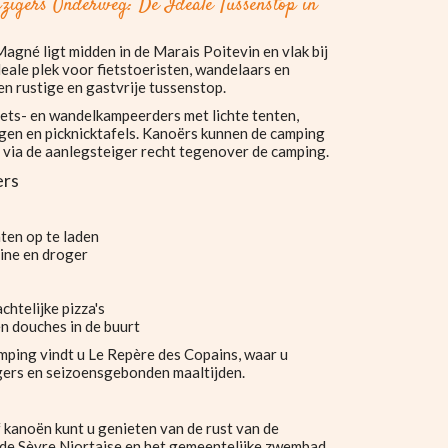
izigers Onderweg: De Ideale Tussenstop in
gné ligt midden in de Marais Poitevin en vlak bij
deale plek voor fietstoeristen, wandelaars en
een rustige en gastvrije tussenstop.
fiets- en wandelkampeerders met lichte tenten,
ingen en picknicktafels. Kanoërs kunnen de camping
 via de aanlegsteiger recht tegenover de camping.
ers
ten op te laden
ne en droger
htelijke pizza's
n douches in de buurt
mping vindt u Le Repère des Copains, waar u
rgers en seizoensgebonden maaltijden.
 kanoën kunt u genieten van de rust van de
r de Sèvre Niortaise en het gemeentelijke zwembad