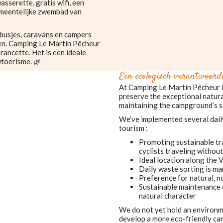
sserette, gratis wifi, een
gemeentelijke zwembad van
busjes, caravans en campers
zen. Camping Le Martin Pêcheur
rancette. Het is een ideale
wtoerisme. 🌿
Een ecologisch verantwoor
At Camping Le Martin Pêcheur in
preserve the exceptional natur
maintaining the campground’s si
We’ve implemented several dail
tourism :
Promoting sustainable tra
cyclists traveling withou
Ideal location along the 
Daily waste sorting is m
Preference for natural, n
Sustainable maintenance 
natural character
We do not yet hold an environme
develop a more eco-friendly ca