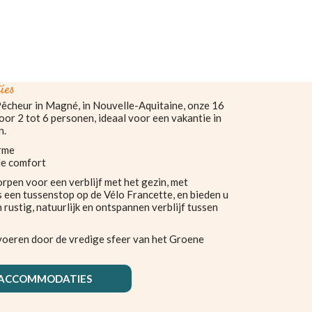
ies
êcheur in Magné, in Nouvelle-Aquitaine, onze 16
r 2 tot 6 personen, ideaal voor een vakantie in
n.
arme
le comfort
pen voor een verblijf met het gezin, met
ns een tussenstop op de Vélo Francette, en bieden u
 rustig, natuurlijk en ontspannen verblijf tussen
voeren door de vredige sfeer van het Groene
RACCOMMODATIES