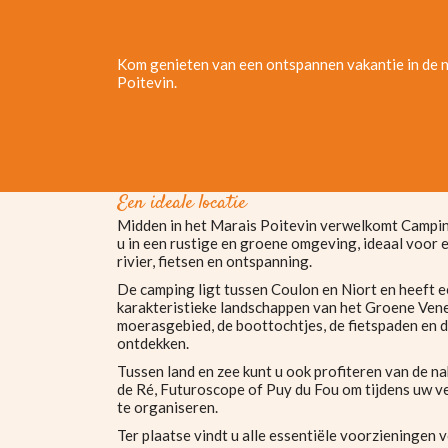
Kom genieten van een ontspannen vakantie in de n
Poitevin.
Een ideale locatie
Midden in het Marais Poitevin verwelkomt Campi
u in een rustige en groene omgeving, ideaal voor 
rivier, fietsen en ontspanning.
De camping ligt tussen Coulon en Niort en heeft 
karakteristieke landschappen van het Groene Venet
moerasgebied, de boottochtjes, de fietspaden en de
ontdekken.
Tussen land en zee kunt u ook profiteren van de nab
de Ré, Futuroscope of Puy du Fou om tijdens uw ve
te organiseren.
Ter plaatse vindt u alle essentiële voorzieningen