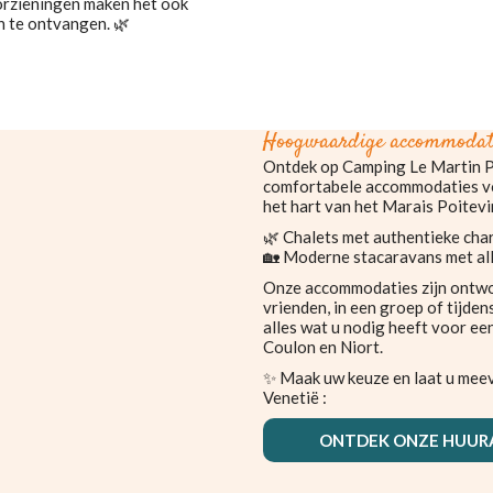
oorzieningen maken het ook
n te ontvangen. 🌿
Hoogwaardige accommodat
Ontdek op Camping Le Martin P
comfortabele accommodaties voo
het hart van het Marais Poitevi
🌿 Chalets met authentieke ch
🏡 Moderne stacaravans met al
Onze accommodaties zijn ontwor
vrienden, in een groep of tijde
alles wat u nodig heeft voor een
Coulon en Niort.
✨ Maak uw keuze en laat u mee
Venetië :
ONTDEK ONZE HUU