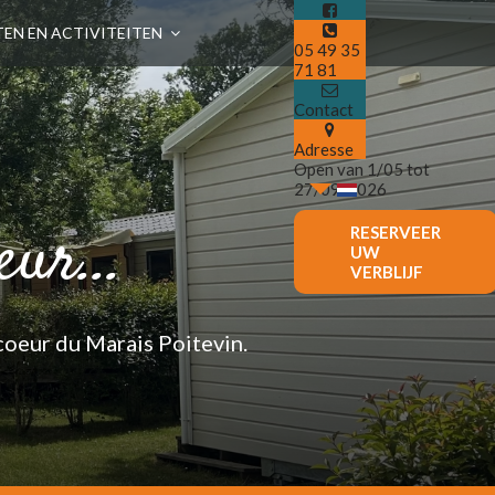
TEN EN ACTIVITEITEN
05 49 35
71 81
Contact
Adresse
Open van 1/05 tot
27/09/2026
ur...
RESERVEER
UW
VERBLIJF
 coeur du Marais Poitevin.