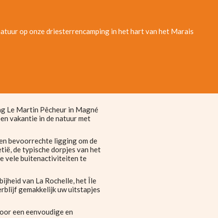
atuur op onze driesterrencamping in het hart van het Marais
ng Le Martin Pêcheur in Magné
een vakantie in de natuur met
een bevoorrechte ligging om de
ië, de typische dorpjes van het
 vele buitenactiviteiten te
ijheid van La Rochelle, het Île
rblijf gemakkelijk uw uitstapjes
 voor een eenvoudige en