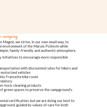
de camping
 Magné, we strive, in our own small way, to
al environment of the Marais Poitevin while
mple, family-friendly, and authentic atmosphere.
y initiatives to encourage more responsible
nsportation with discounted rates for hikers and
t motorized vehicles
Vélo Francette bike route
andatory
on-toxic cleaning products
of green spaces to preserve the campground’s
ntal certification, but we are doing our best to
mpground, guided by values of care for both